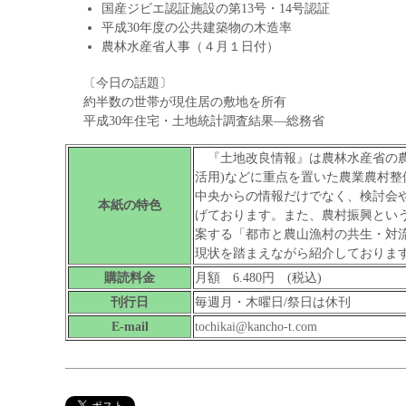
国産ジビエ認証施設の第13号・14号認証
平成30年度の公共建築物の木造率
農林水産省人事（４月１日付）
〔今日の話題〕
約半数の世帯が現住居の敷地を所有
平成30年住宅・土地統計調査結果―総務省
『土地改良情報』は農林水産省の農
活用)などに重点を置いた農業農村
中央からの情報だけでなく、検討会
本紙の特色
げております。また、農村振興とい
案する「都市と農山漁村の共生・対
現状を踏まえながら紹介しておりま
購読料金
月額 6.480円 (税込)
刊行日
毎週月・木曜日/祭日は休刊
E-mail
tochikai@kancho-t.com