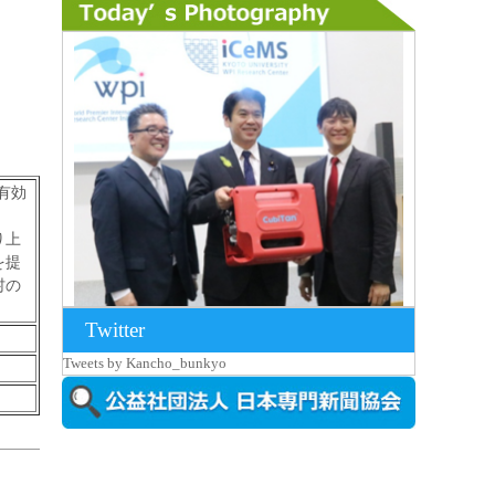
有効
り上
を提
村の
Twitter
2026年8月7日更新
Tweets by Kancho_bunkyo
京都大iCeMS等を視察した松本文部科学
大...