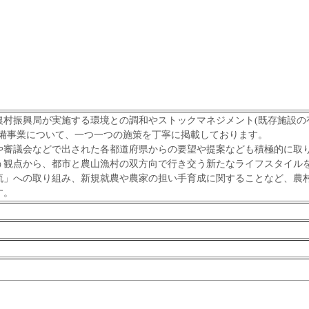
村振興局が実施する環境との調和やストックマネジメント(既存施設の
整備事業について、一つ一つの施策を丁寧に掲載しております。
や審議会などで出された各都道府県からの要望や提案なども積極的に取
う観点から、都市と農山漁村の双方向で行き交う新たなライフスタイル
流」への取り組み、新規就農や農家の担い手育成に関することなど、農
す。