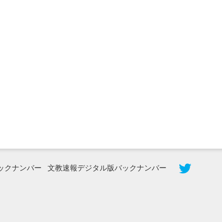
2026年8月5日更新
農工大で大学院生のトークセッション
に...
ックナンバー
文教速報デジタル版バックナンバー