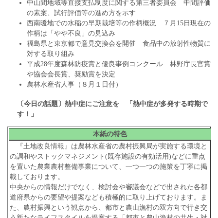
中山間地域等直接支払制度に関する第三者委員会 中間評価
の素案、試行評価等の進め方を示す
西南暖地での水稲の早期栽培等の作柄概況 ７月15日現在の
作柄は「やや不良」の見込み
福島県と東京都で意見交換会を開催 食品中の放射性物質に
対する取り組み
平成28年度森林防疫賞と優良事例コンクール 林野庁長官賞
や協会会長賞、奨励賞を決定
農林水産省人事（８月１日付）
〔今日の話題〕熱中症にご注意を
「熱中症が多発する時期で
す！」
本紙の特色
『土地改良情報』は農林水産省の農村振興局が実施する環境と
の調和やストックマネジメント(既存施設の有効活用)などに重点
を置いた農業農村整備事業について、一つ一つの施策を丁寧に掲
載しております。
中央からの情報だけでなく、検討会や審議会などで出された各都
道府県からの要望や提案なども積極的に取り上げております。ま
た、農村振興という観点から、都市と農山漁村の双方向で行き交
う新たなライフスタイルを提案する「都市と農山漁村の共生・対