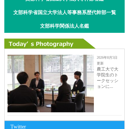
文部科学省国立大学法人等事務系歴代幹部一覧
文部科学関係法人名鑑
2026年8月5日
更新
農工大で大
学院生のト
ークセッシ
ョンに...
2026年8月3日
Twitter