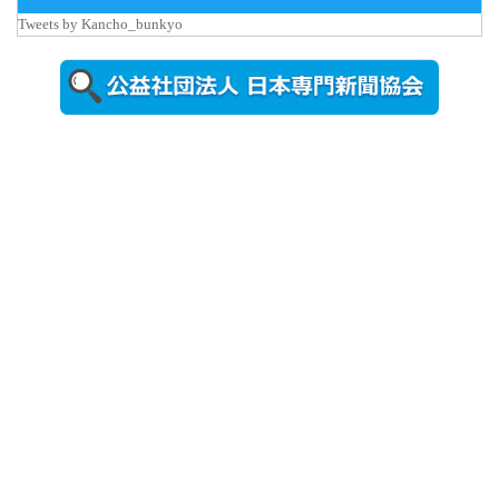
更新
Tweets by Kancho_bunkyo
秋田大に設
置されたフ
ォトスポッ
ト （8...
2026年7月31
日更新
登録有形文
化財となっ
た東北大植
物園八...