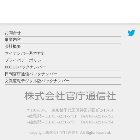
2026年7月29
日更新
県警等と大
規模災害時
お問合せ
連携協定を
事業内容
締結し...
会社概要
マイナンバー基本方針
プライバシーポリシー
FOCUSバックナンバー
日刊官庁通信バックナンバー
文教速報デジタル版バックナンバー
2026年7月27
日更新
教育学部と
政経学部の
〒101-0041 東京都千代田区神田須田町2-13-14
来春開設決
--総務部--TEL 03-3251-5751 FAX 03-3251-5753
--編集部--TEL 03-3251-5755 FAX 03-3251-5754
定を祝...
Copyright 株式会社官庁通信社 All Rights Reserved.