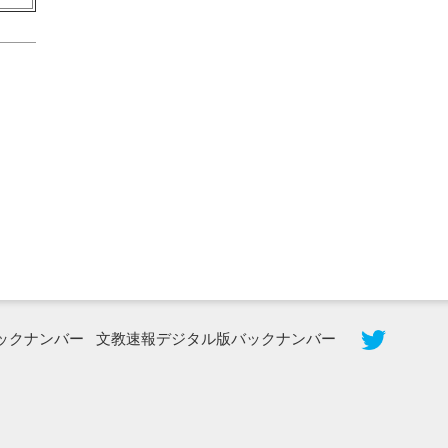
2026年8月3日更新
秋田大に設置されたフォトスポット
（8...
ックナンバー
文教速報デジタル版バックナンバー
2026年7月31日更新
登録有形文化財となった東北大植物園
八...