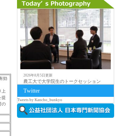
2026年8月5日更新
有効
農工大で大学院生のトークセッション
に...
Twitter
り上
を提
Tweets by Kancho_bunkyo
村の