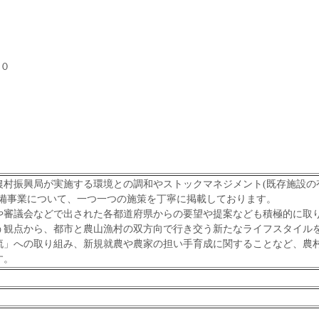
０
村振興局が実施する環境との調和やストックマネジメント(既存施設の
整備事業について、一つ一つの施策を丁寧に掲載しております。
や審議会などで出された各都道府県からの要望や提案なども積極的に取
う観点から、都市と農山漁村の双方向で行き交う新たなライフスタイル
流」への取り組み、新規就農や農家の担い手育成に関することなど、農
す。