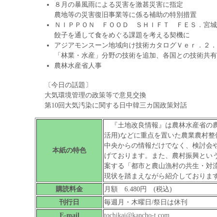
８月の暴風雨による災害を激甚災害に指定
農地等の災害復旧事業等に係る補助の特別措置
ＮＩＰＰＯＮ ＦＯＯＤ ＳＨＩＦＴ ＦＥＳ．宮城
餃子を通して食をめぐる課題を考える契機に
アジアモンスーン地域向け技術カタログＶｅｒ．２．
「林業・水産」分野の技術を追加、各国との技術共有
農林水産省人事
〔今日の話題〕
大気環境管理の政策等で意見交換
第10回大気汚染に関する日中韓三カ国政策対話
『土地改良情報』は農林水産省の農
活用)などに重点を置いた農業農村
中央からの情報だけでなく、検討会
本紙の特色
げております。また、農村振興とい
案する「都市と農山漁村の共生・対
現状を踏まえながら紹介しておりま
購読料金
月額 6.480円 (税込)
刊行日
毎週月・木曜日/祭日は休刊
E-mail
tochikai@kancho-t.com