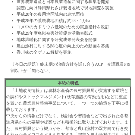
世界農業遺産と日本農業遺産に関する募集を開始
認定に向け静岡県わさび栽培地域で現地調査を実施
平成28年の農用地区域内の農地面積
平成28年の荒廃農地面積は約28・1万ha
コメ中のカドミウム低減のための実施指針を改訂
平成29年度鳥獣被害対策優良活動表彰式
地球温暖化に関する研究成果発表会を開催
農山漁村に対する関心度の向上のため動画を募集
香川株の全ゲノム解析を実施
〔今日の話題〕終末期の治療方針を話し合うACP 介護職員の9
割以上が「知らない」
本紙の特色
『土地改良情報』は農林水産省の農村振興局が実施する環境と
の調和やストックマネジメント(既存施設の有効活用)などに重点
を置いた農業農村整備事業について、一つ一つの施策を丁寧に掲
載しております。
中央からの情報だけでなく、検討会や審議会などで出された各都
道府県からの要望や提案なども積極的に取り上げております。ま
た、農村振興という観点から、都市と農山漁村の双方向で行き交
う新たなライフスタイルを提案する「都市と農山漁村の共生・対