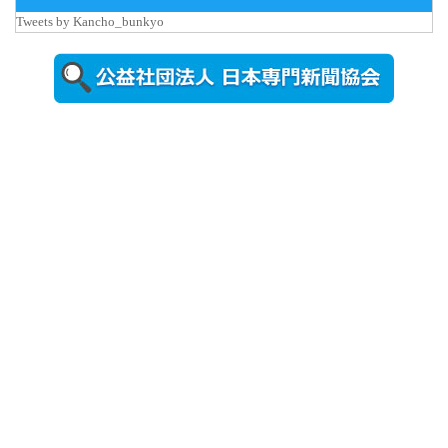
Tweets by Kancho_bunkyo
2026年8月5日
更新
農工大で大
学院生のト
ークセッシ
ョンに...
2026年8月3日
更新
秋田大に設
置されたフ
ォトスポッ
ト （8...