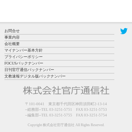
2026年7月31
お問合せ
日更新
事業内容
登録有形文
会社概要
化財となっ
マイナンバー基本方針
た東北大植
プライバシーポリシー
物園八...
FOCUSバックナンバー
日刊官庁通信バックナンバー
文教速報デジタル版バックナンバー
2026年7月29
〒101-0041 東京都千代田区神田須田町2-13-14
日更新
--総務部--TEL 03-3251-5751 FAX 03-3251-5753
県警等と大
--編集部--TEL 03-3251-5755 FAX 03-3251-5754
規模災害時
連携協定を
Copyright 株式会社官庁通信社 All Rights Reserved.
締結し...