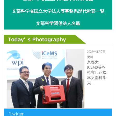
文部科学省国立大学法人等事務系歴代幹部一覧
文部科学関係法人名鑑
2026年8月7日
更新
京都大
iCeMS等を
視察した松
本文部科学
大...
Twitter