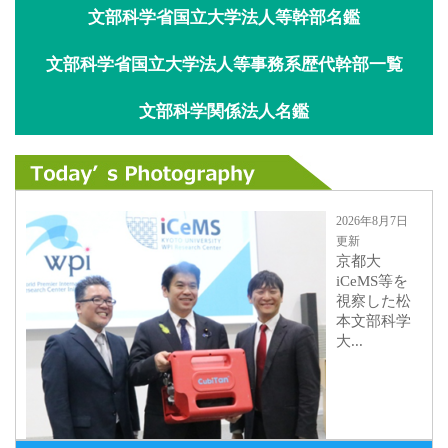
文部科学省国立大学法人等幹部名鑑
文部科学省国立大学法人等事務系歴代幹部一覧
文部科学関係法人名鑑
2026年8月7日
更新
京都大
iCeMS等を
視察した松
本文部科学
大...