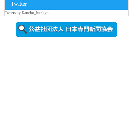
Twitter
Tweets by Kancho_bunkyo
2026年8月5日
更新
農工大で大
学院生のト
ークセッシ
ョンに...
2026年8月3日
更新
秋田大に設
置されたフ
ォトスポッ
ト （8...