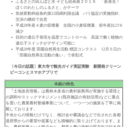
ふるさとの田んぼと水 子ども絵画展２０１６ 「新発見！
ぼくのわたしのふるさと」がテーマ
気候変動枠組条約第22回締約国会議 パリ協定の実施指針、
交渉の継続で合意
平成28年産４麦の収穫量 全国の小麦収穫量、前年産比23％
減少
目的の遺伝子発現を温度でコントロール 高温で働く植物の
遺伝子スイッチがデザイン可能に
平成28年度 田園自然再生活動 標語コンテスト 12月５日の
「田園自然再生活動の集い」で表彰式
〔今日の話題〕東大寺で観光ガイド実証実験
新開発クリーン
ビーコンとスマホアプリで
本紙の特色
『土地改良情報』は農林水産省の農村振興局が実施する環境と
の調和やストックマネジメント(既存施設の有効活用)などに重点
を置いた農業農村整備事業について、一つ一つの施策を丁寧に掲
載しております。
中央からの情報だけでなく、検討会や審議会などで出された各都
道府県からの要望や提案なども積極的に取り上げております。ま
た、農村振興という観点から、都市と農山漁村の双方向で行き交