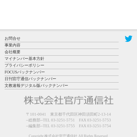
2026年7月31
お問合せ
日更新
事業内容
登録有形文
会社概要
化財となっ
マイナンバー基本方針
た東北大植
プライバシーポリシー
物園八...
FOCUSバックナンバー
日刊官庁通信バックナンバー
文教速報デジタル版バックナンバー
2026年7月29
〒101-0041 東京都千代田区神田須田町2-13-14
日更新
--総務部--TEL 03-3251-5751 FAX 03-3251-5753
県警等と大
--編集部--TEL 03-3251-5755 FAX 03-3251-5754
規模災害時
連携協定を
Copyright 株式会社官庁通信社 All Rights Reserved.