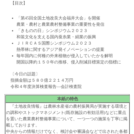
【目次】
「第45回全国土地改良大会福井大会」を開催
農業・農村と農業農村整備事業の重要性を発信
「きものの日」シンポジウム２０２３
和装文化を支える国内蚕糸業・絹業の振興
ＪＩＲＣＡＳ国際シンポジウム２０２３
熱帯林に関するアジア発イノベーションの提案
毎年国内に何種の外来植物が侵入していたかを解明
開国以降約１５０年の推移、侵入削減目標策定の指標に
〔今日の話題〕
指摘金額は５８０億２２１４万円
令和４年度決算検査報告―会計検査院
本紙の特色
『土地改良情報』は農林水産省の農村振興局が実施する環境と
の調和やストックマネジメント(既存施設の有効活用)などに重点
を置いた農業農村整備事業について、一つ一つの施策を丁寧に掲
載しております。
中央からの情報だけでなく、検討会や審議会などで出された各都