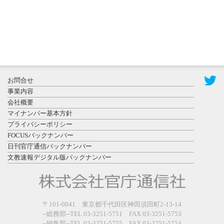
2026年7月29
日更新
県警等と大
規模災害時
お問合せ
連携協定を
事業内容
締結し...
会社概要
マイナンバー基本方針
プライバシーポリシー
FOCUSバックナンバー
日刊官庁通信バックナンバー
文教速報デジタル版バックナンバー
2026年7月27
日更新
教育学部と
政経学部の
〒101-0041 東京都千代田区神田須田町2-13-14
来春開設決
--総務部--TEL 03-3251-5751 FAX 03-3251-5753
--編集部--TEL 03-3251-5755 FAX 03-3251-5754
定を祝...