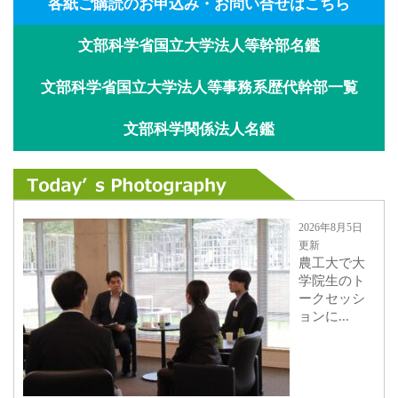
各紙ご購読のお申込み・お問い合せはこちら
文部科学省国立大学法人等幹部名鑑
文部科学省国立大学法人等事務系歴代幹部一覧
文部科学関係法人名鑑
2026年8月5日
更新
農工大で大
学院生のト
ークセッシ
ョンに...