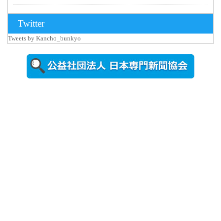
2026年8月3日
Twitter
更新
Tweets by Kancho_bunkyo
秋田大に設
置されたフ
ォトスポッ
ト （8...
2026年7月31
日更新
登録有形文
化財となっ
た東北大植
物園八...