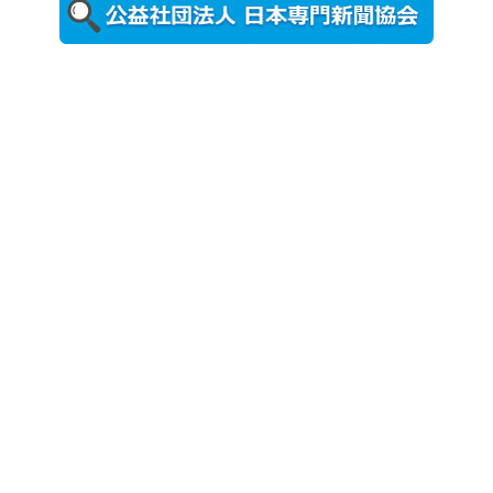
更新
農工大で大
学院生のト
ークセッシ
ョンに...
2026年8月3日
更新
秋田大に設
置されたフ
ォトスポッ
ト （8...