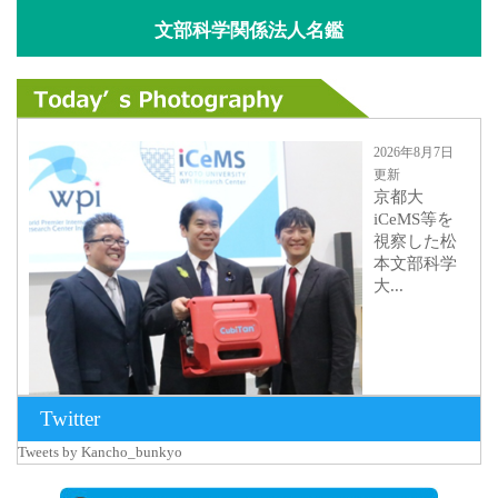
文部科学関係法人名鑑
2026年8月7日
更新
京都大
iCeMS等を
視察した松
本文部科学
大...
Twitter
Tweets by Kancho_bunkyo
2026年8月5日