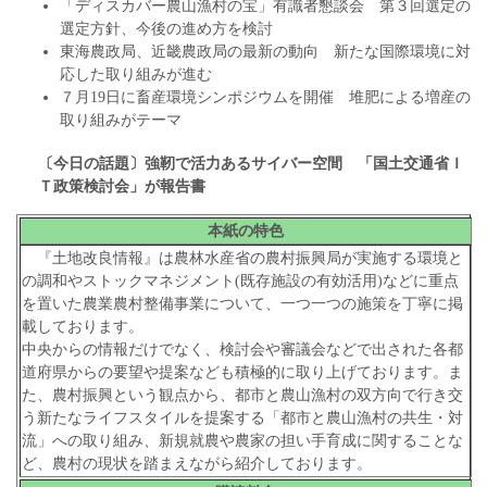
「ディスカバー農山漁村の宝」有識者懇談会 第３回選定の
選定方針、今後の進め方を検討
東海農政局、近畿農政局の最新の動向 新たな国際環境に対
応した取り組みが進む
７月19日に畜産環境シンポジウムを開催 堆肥による増産の
取り組みがテーマ
〔今日の話題〕強靭で活力あるサイバー空間
「国土交通省Ｉ
Ｔ政策検討会」が報告書
本紙の特色
『土地改良情報』は農林水産省の農村振興局が実施する環境と
の調和やストックマネジメント(既存施設の有効活用)などに重点
を置いた農業農村整備事業について、一つ一つの施策を丁寧に掲
載しております。
中央からの情報だけでなく、検討会や審議会などで出された各都
道府県からの要望や提案なども積極的に取り上げております。ま
た、農村振興という観点から、都市と農山漁村の双方向で行き交
う新たなライフスタイルを提案する「都市と農山漁村の共生・対
流」への取り組み、新規就農や農家の担い手育成に関することな
ど、農村の現状を踏まえながら紹介しております。