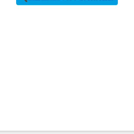
農工大で大
学院生のト
ークセッシ
ョンに...
2026年8月3日
更新
秋田大に設
置されたフ
ォトスポッ
ト （8...