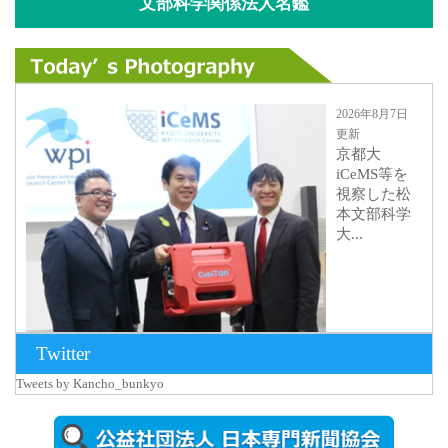
文部科学関係法人名鑑
2026年8月7日
更新
京都大
iCeMS等を
視察した松
本文部科学
大...
Twitter
Tweets by Kancho_bunkyo
2026年8月5日
更新