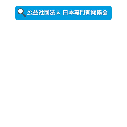
2026年8月5日
更新
農工大で大
学院生のト
ークセッシ
ョンに...
2026年8月3日
更新
秋田大に設
置されたフ
ォトスポッ
ト （8...