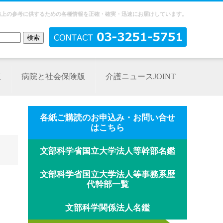
務上の参考に供するための各種情報を正確・確実・迅速にお届けしています。
版
病院と社会保険版
介護ニュースJOINT
各紙ご購読のお申込み・お問い合せ
はこちら
文部科学省国立大学法人等幹部名鑑
文部科学省国立大学法人等事務系歴
代幹部一覧
文部科学関係法人名鑑