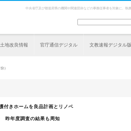
中央省庁及び都道府県の機関や関連団体などの事務従事者を対象に、執
土地改良情報
官庁通信デジタル
文教速報デジタル
新分）
介護付きホームを良品計画とリノベ
請 昨年度調査の結果も周知