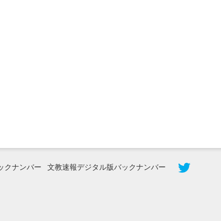
2026年8月5日更新
農工大で大学院生のトークセッション
に...
ックナンバー
文教速報デジタル版バックナンバー