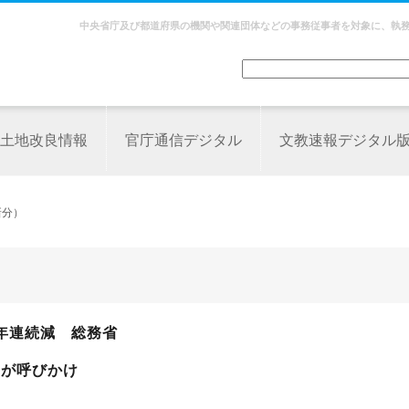
中央省庁及び都道府県の機関や関連団体などの事務従事者を対象に、執
土地改良情報
官庁通信デジタル
文教速報デジタル
新分）
年連続減 総務省
らが呼びかけ