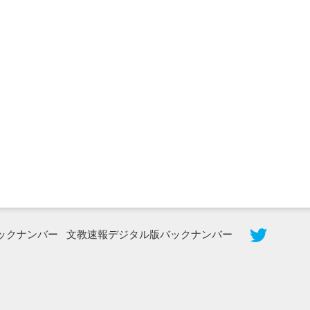
2026年8月3日更新
秋田大に設置されたフォトスポット
（8...
ックナンバー
文教速報デジタル版バックナンバー
2026年7月31日更新
登録有形文化財となった東北大植物園
八...