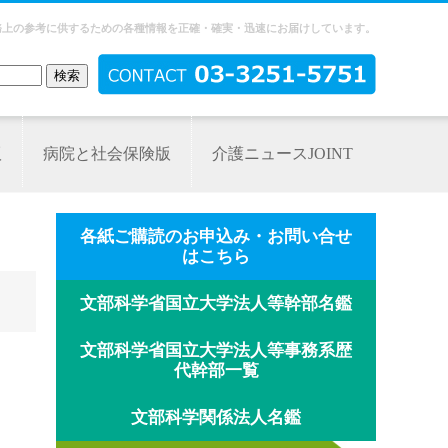
務上の参考に供するための各種情報を正確・確実・迅速にお届けしています。
版
病院と社会保険版
介護ニュースJOINT
各紙ご購読のお申込み・お問い合せ
はこちら
文部科学省国立大学法人等幹部名鑑
文部科学省国立大学法人等事務系歴
代幹部一覧
文部科学関係法人名鑑