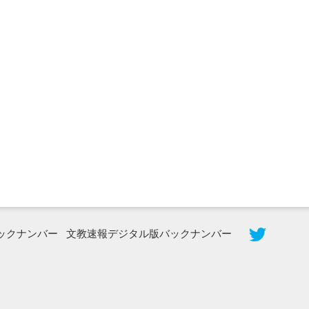
2026年8月3日更新
秋田大に設置されたフォトスポット
（8...
ックナンバー
文教速報デジタル版バックナンバー
2026年7月31日更新
登録有形文化財となった東北大植物園
八...