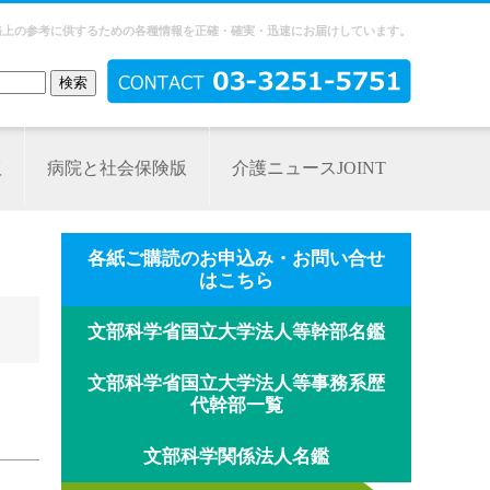
務上の参考に供するための各種情報を正確・確実・迅速にお届けしています。
版
病院と社会保険版
介護ニュースJOINT
各紙ご購読のお申込み・お問い合せ
はこちら
文部科学省国立大学法人等幹部名鑑
文部科学省国立大学法人等事務系歴
代幹部一覧
文部科学関係法人名鑑