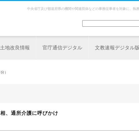
中央省庁及び都道府県の機関や関連団体などの事務従事者を対象に、執
土地改良情報
官庁通信デジタル
文教速報デジタル
新分）
労相、通所介護に呼びかけ