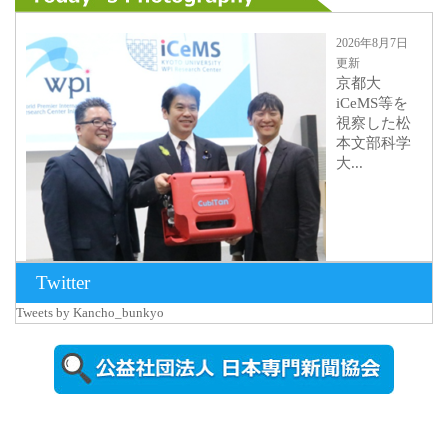
2026年8月7日
更新
京都大
iCeMS等を
視察した松
本文部科学
大...
Twitter
Tweets by Kancho_bunkyo
2026年8月5日
更新
農工大で大
学院生のト
ークセッシ
ョンに...