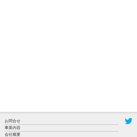
2026年8月3日
更新
秋田大に設
置されたフ
ォトスポッ
ト （8...
2026年7月31
お問合せ
日更新
事業内容
登録有形文
会社概要