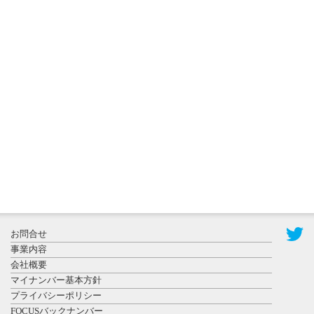
2026年8月5日
更新
農工大で大
学院生のト
ークセッシ
ョンに...
2026年8月3日
更新
秋田大に設
置されたフ
お問合せ
ォトスポッ
事業内容
ト （8...
会社概要
マイナンバー基本方針
プライバシーポリシー
FOCUSバックナンバー