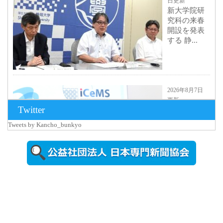
日更新
新大学院研
究科の来春
開設を発表
する 静...
2026年8月7日
更新
Twitter
京都大
iCeMS等を
Tweets by Kancho_bunkyo
視察した松
本文部科学
大...