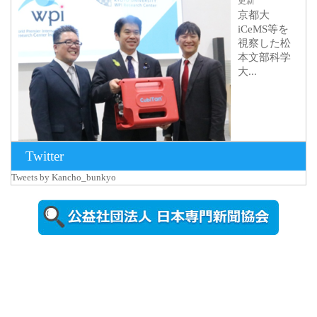
更新
京都大
iCeMS等を
視察した松
本文部科学
大...
Twitter
Tweets by Kancho_bunkyo
2026年8月5日
更新
農工大で大
学院生のト
ークセッシ
ョンに...