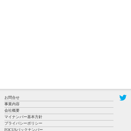
2026年8月3日
更新
秋田大に設
置されたフ
ォトスポッ
ト （8...
2026年7月31
お問合せ
日更新
事業内容
登録有形文
会社概要
化財となっ
マイナンバー基本方針
た東北大植
プライバシーポリシー
物園八...
FOCUSバックナンバー