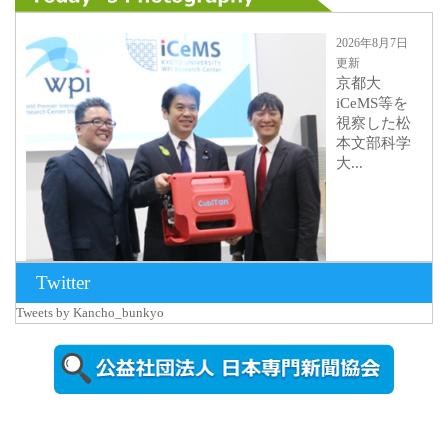
2026年8月7日
更新
京都大
iCeMS等を
視察した松
本文部科学
大...
Twitter
Tweets by Kancho_bunkyo
2026年8月5日
更新
農工大で大
学院生のト
ークセッシ
ョンに...