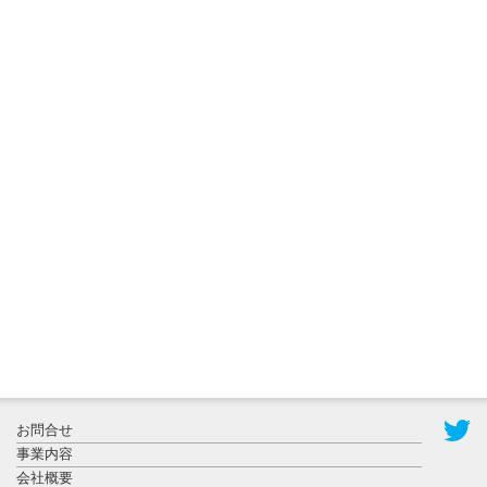
2026年8月3日
更新
秋田大に設
置されたフ
ォトスポッ
ト （8...
2026年7月31
お問合せ
日更新
事業内容
登録有形文
会社概要