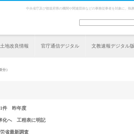
中央省庁及び都道府県の機関や関連団体などの事務従事者を対象に、執
土地改良情報
官庁通信デジタル
文教速報デジタル
更新分）
1件 昨年度
率化へ 工程表に明記
厚労省最新調査