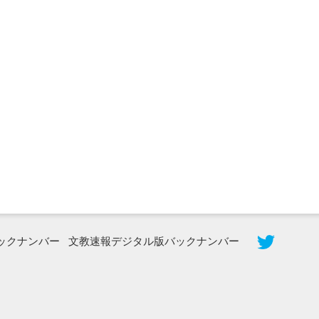
2026年8月3日更新
秋田大に設置されたフォトスポット
（8...
ックナンバー
文教速報デジタル版バックナンバー
2026年7月31日更新
登録有形文化財となった東北大植物園
八...