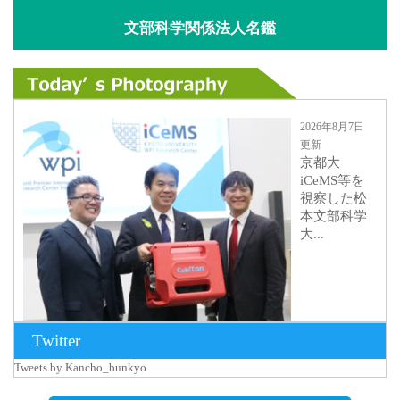
文部科学関係法人名鑑
2026年8月7日
更新
京都大
iCeMS等を
視察した松
本文部科学
大...
Twitter
Tweets by Kancho_bunkyo
2026年8月5日