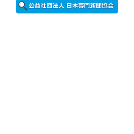
更新
農工大で大
学院生のト
ークセッシ
ョンに...
2026年8月3日
更新
秋田大に設
置されたフ
ォトスポッ
ト （8...