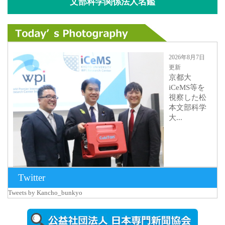
文部科学関係法人名鑑
2026年8月7日
更新
京都大
iCeMS等を
視察した松
本文部科学
大...
Twitter
Tweets by Kancho_bunkyo
2026年8月5日
更新