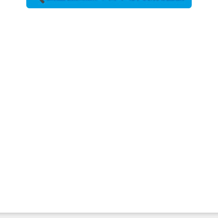
農工大で大
学院生のト
ークセッシ
ョンに...
2026年8月3日
更新
秋田大に設
置されたフ
ォトスポッ
ト （8...