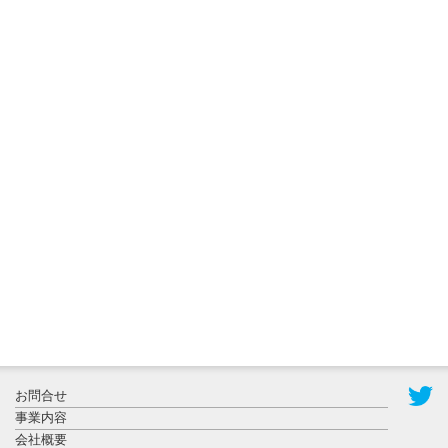
2026年7月31
日更新
登録有形文
化財となっ
た東北大植
物園八...
2026年7月29
日更新
県警等と大
規模災害時
お問合せ
連携協定を
事業内容
締結し...
会社概要