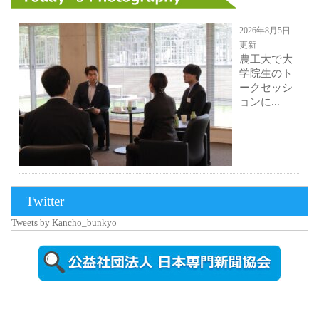
2026年8月5日
更新
農工大で大
学院生のト
ークセッシ
ョンに...
2026年8月3日
Twitter
更新
Tweets by Kancho_bunkyo
秋田大に設
置されたフ
ォトスポッ
ト （8...