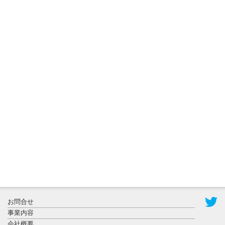
2026年8月3日
更新
秋田大に設
置されたフ
ォトスポッ
ト （8...
2026年7月31
お問合せ
日更新
事業内容
登録有形文
会社概要