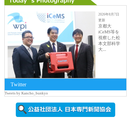
2026年8月7日
更新
京都大
iCeMS等を
視察した松
本文部科学
大...
Twitter
Tweets by Kancho_bunkyo
2026年8月5日
更新
農工大で大
学院生のト
ークセッシ
ョンに...