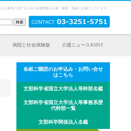
務上の参考に供するための各種情報を正確・確実・迅速にお届けしています。
版
病院と社会保険版
介護ニュースJOINT
各紙ご購読のお申込み・お問い合せ
はこちら
文部科学省国立大学法人等幹部名鑑
文部科学省国立大学法人等事務系歴
代幹部一覧
文部科学関係法人名鑑