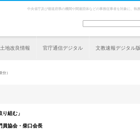
中央省庁及び都道府県の機関や関連団体などの事務従事者を対象に、執
土地改良情報
官庁通信デジタル
文教速報デジタル
新分）
取り組む」
門員協会・柴口会長