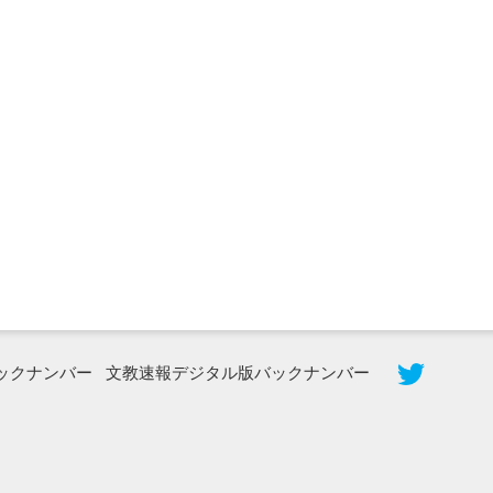
2026年8月5日更新
農工大で大学院生のトークセッション
に...
ックナンバー
文教速報デジタル版バックナンバー