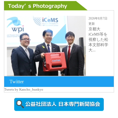
2026年8月7日
更新
京都大
iCeMS等を
視察した松
本文部科学
大...
Twitter
Tweets by Kancho_bunkyo
2026年8月5日
更新
農工大で大
学院生のト