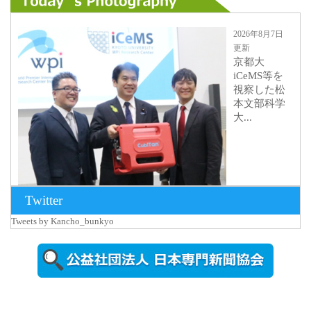
2026年8月7日
更新
京都大
iCeMS等を
視察した松
本文部科学
大...
Twitter
Tweets by Kancho_bunkyo
2026年8月5日
更新
農工大で大
学院生のト
ークセッシ
ョンに...