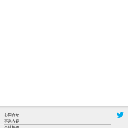
2026年8月3日
更新
秋田大に設
置されたフ
ォトスポッ
ト （8...
2026年7月31
お問合せ
日更新
事業内容
登録有形文
会社概要