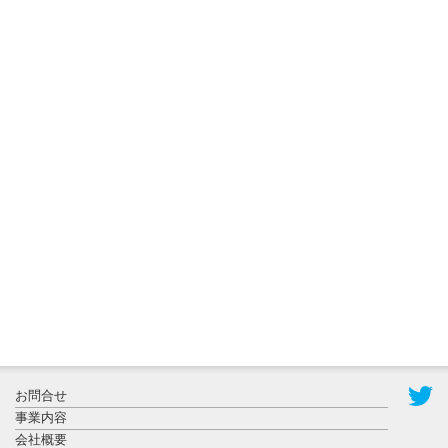
2026年8月3日
更新
秋田大に設
置されたフ
ォトスポッ
ト （8...
2026年7月31
お問合せ
日更新
事業内容
登録有形文
会社概要