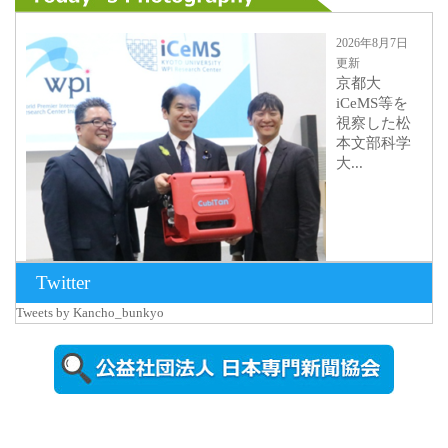
2026年8月7日
更新
京都大
iCeMS等を
視察した松
本文部科学
大...
Twitter
Tweets by Kancho_bunkyo
2026年8月5日
更新
農工大で大
学院生のト
ークセッシ
ョンに...