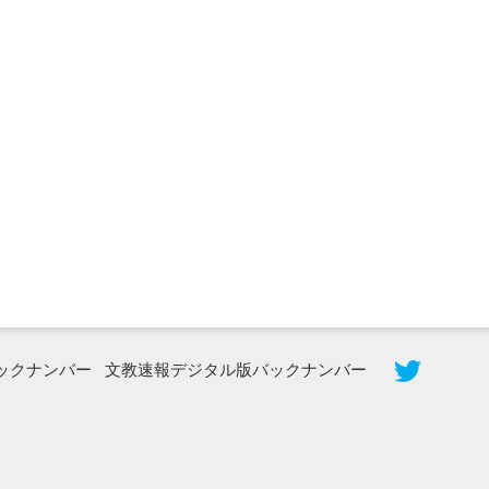
2026年8月5日更新
農工大で大学院生のトークセッション
に...
ックナンバー
文教速報デジタル版バックナンバー