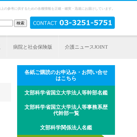
務上の参考に供するための各種情報を正確・確実・迅速にお届けしています。
版
病院と社会保険版
介護ニュースJOINT
各紙ご購読のお申込み・お問い合せ
はこちら
文部科学省国立大学法人等幹部名鑑
文部科学省国立大学法人等事務系歴
代幹部一覧
文部科学関係法人名鑑