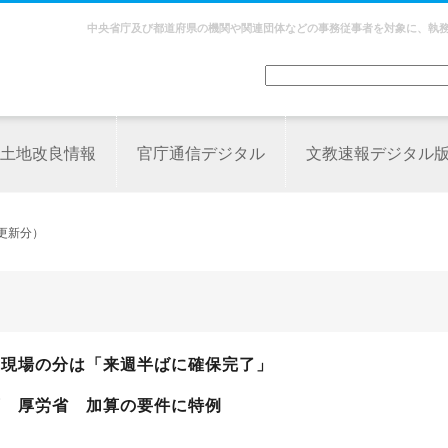
中央省庁及び都道府県の機関や関連団体などの事務従事者を対象に、執
土地改良情報
官庁通信デジタル
文教速報デジタル
更新分）
護現場の分は「来週半ばに確保完了」
可 厚労省 加算の要件に特例