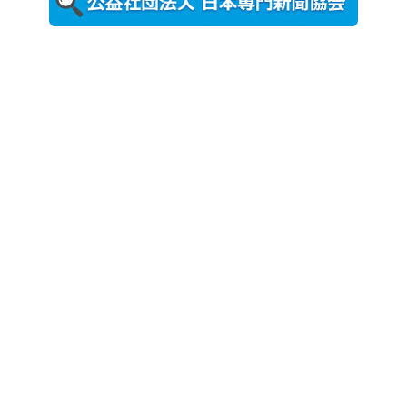
農工大で大
学院生のト
ークセッシ
ョンに...
2026年8月3日
更新
秋田大に設
置されたフ
ォトスポッ
ト （8...