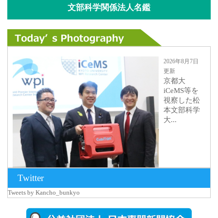
文部科学関係法人名鑑
2026年8月7日
更新
京都大
iCeMS等を
視察した松
本文部科学
大...
Twitter
Tweets by Kancho_bunkyo
2026年8月5日
更新