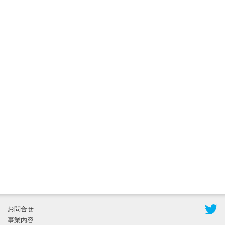
ョンに...
2026年8月3日
更新
秋田大に設
置されたフ
ォトスポッ
ト （8...
2026年7月31
お問合せ
日更新
事業内容