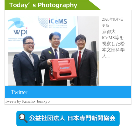
2026年8月7日
更新
京都大
iCeMS等を
視察した松
本文部科学
大...
Twitter
Tweets by Kancho_bunkyo
2026年8月5日
更新
農工大で大
学院生のト
ークセッシ