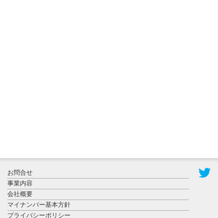
2026年8月3日
更新
秋田大に設
置されたフ
ォトスポッ
ト （8...
2026年7月31
お問合せ
日更新
事業内容
登録有形文
会社概要
化財となっ
マイナンバー基本方針
た東北大植
プライバシーポリシー