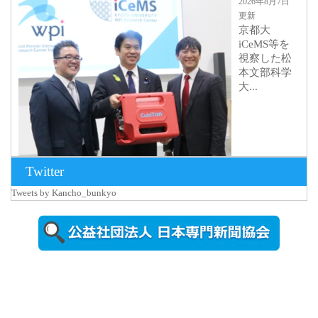
2026年8月7日
更新
京都大
iCeMS等を
視察した松
本文部科学
大...
Twitter
Tweets by Kancho_bunkyo
2026年8月5日
更新
農工大で大
学院生のト
ークセッシ
ョンに...