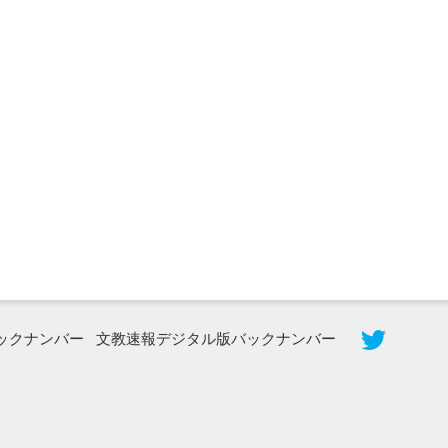
2026年8月3日更新
秋田大に設置されたフォトスポット
（8...
ックナンバー
文教速報デジタル版バックナンバー
2026年7月31日更新
登録有形文化財となった東北大植物園
八...