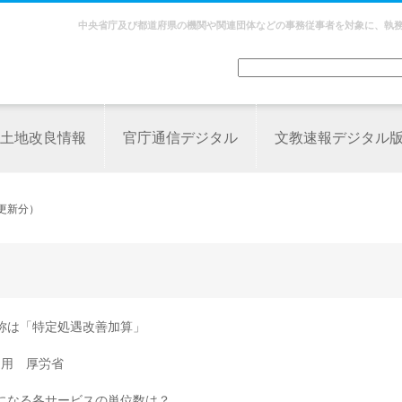
中央省庁及び都道府県の機関や関連団体などの事務従事者を対象に、執
土地改良情報
官庁通信デジタル
文教速報デジタル
更新分）
称は「特定処遇改善加算」
適用 厚労省
気になる各サービスの単位数は？