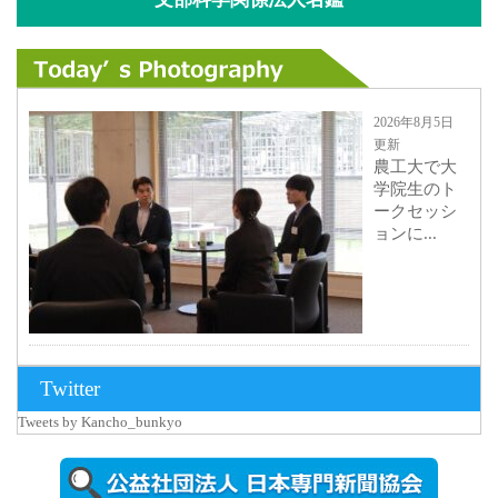
2026年8月5日
更新
農工大で大
学院生のト
ークセッシ
ョンに...
2026年8月3日
Twitter
更新
Tweets by Kancho_bunkyo
秋田大に設
置されたフ
ォトスポッ
ト （8...