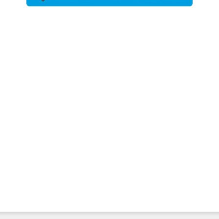
2026年7月31
日更新
登録有形文
化財となっ
た東北大植
物園八...
2026年7月29
日更新
県警等と大