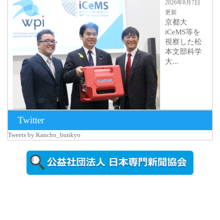
2026年8月7日
更新
京都大
iCeMS等を
視察した松
本文部科学
大...
Twitter
Tweets by Kancho_bunkyo
2026年8月5日
更新
農工大で大
学院生のト
ークセッシ
ョンに...