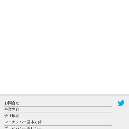
2026年8月3日
更新
秋田大に設
置されたフ
ォトスポッ
ト （8...
2026年7月31
お問合せ
日更新
事業内容
登録有形文
会社概要
化財となっ
マイナンバー基本方針
た東北大植
プライバシーポリシー