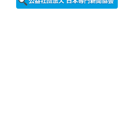
農工大で大
学院生のト
ークセッシ
ョンに...
2026年8月3日
更新
秋田大に設
置されたフ
ォトスポッ
ト （8...