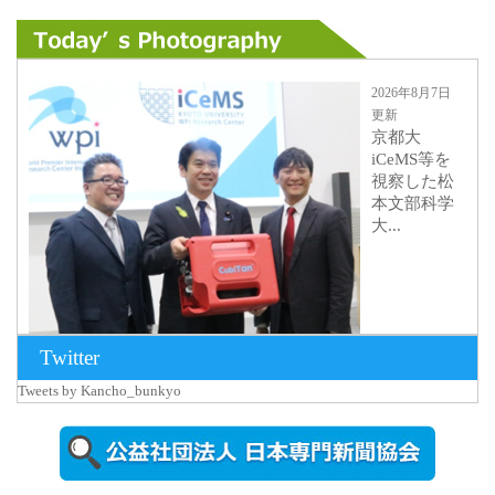
2026年8月7日
更新
京都大
iCeMS等を
視察した松
本文部科学
大...
Twitter
Tweets by Kancho_bunkyo
2026年8月5日
更新
農工大で大
学院生のト