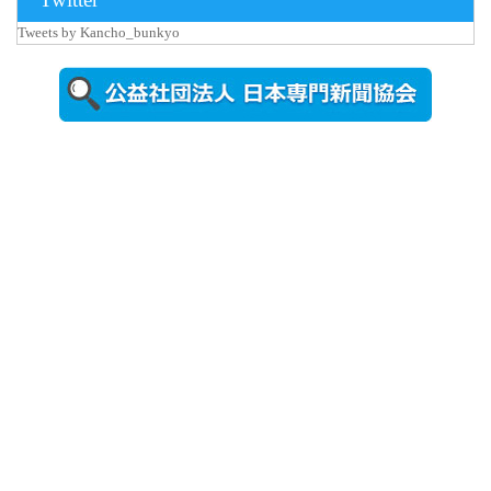
Tweets by Kancho_bunkyo
2026年8月5日
更新
農工大で大
学院生のト
ークセッシ
ョンに...
2026年8月3日
更新
秋田大に設
置されたフ
ォトスポッ
ト （8...