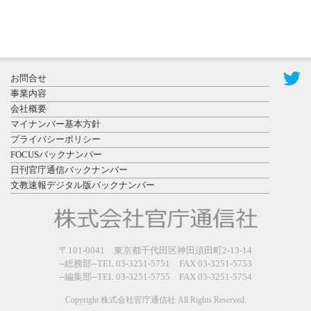
2026年7月31
お問合せ
日更新
事業内容
登録有形文
会社概要
化財となっ
マイナンバー基本方針
た東北大植
プライバシーポリシー
物園八...
FOCUSバックナンバー
日刊官庁通信バックナンバー
文教速報デジタル版バックナンバー
2026年7月29
〒101-0041 東京都千代田区神田須田町2-13-14
日更新
--総務部--TEL 03-3251-5751 FAX 03-3251-5753
県警等と大
--編集部--TEL 03-3251-5755 FAX 03-3251-5754
規模災害時
連携協定を
Copyright 株式会社官庁通信社 All Rights Reserved.
締結し...