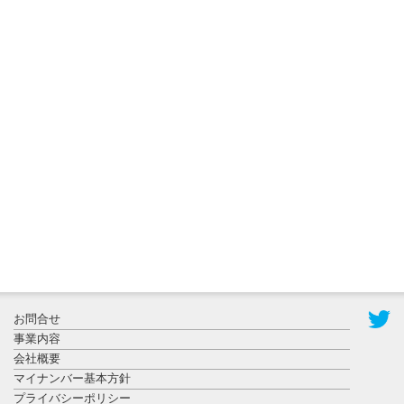
2026年8月3日
更新
秋田大に設
置されたフ
ォトスポッ
ト （8...
2026年7月31
お問合せ
日更新
事業内容
登録有形文
会社概要
化財となっ
マイナンバー基本方針
た東北大植
プライバシーポリシー