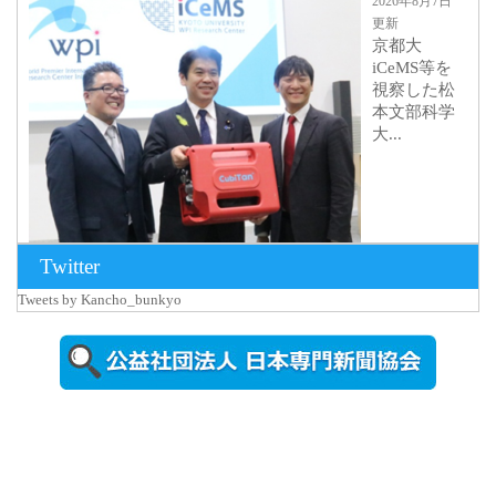
2026年8月7日
更新
京都大
iCeMS等を
視察した松
本文部科学
大...
Twitter
Tweets by Kancho_bunkyo
2026年8月5日
更新
農工大で大
学院生のト
ークセッシ
ョンに...