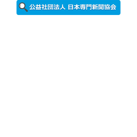
更新
農工大で大
学院生のト
ークセッシ
ョンに...
2026年8月3日
更新
秋田大に設
置されたフ
ォトスポッ
ト （8...