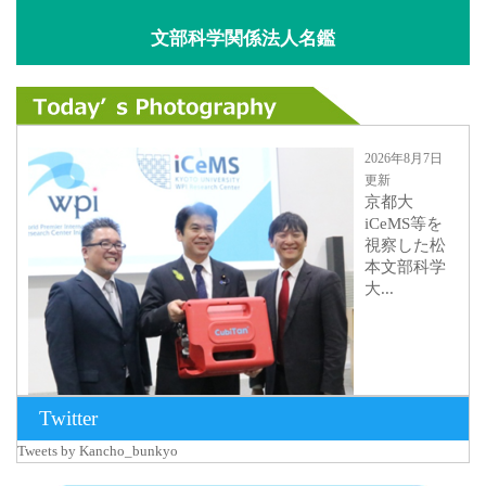
文部科学関係法人名鑑
2026年8月7日
更新
京都大
iCeMS等を
視察した松
本文部科学
大...
Twitter
Tweets by Kancho_bunkyo
2026年8月5日