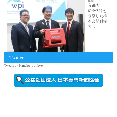
更新
京都大
iCeMS等を
視察した松
本文部科学
大...
Twitter
Tweets by Kancho_bunkyo
2026年8月5日
更新
農工大で大
学院生のト
ークセッシ
ョンに...