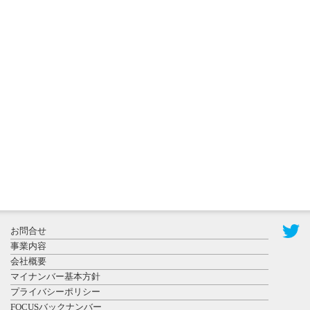
2026年8月3日
更新
秋田大に設
置されたフ
ォトスポッ
ト （8...
2026年7月31
お問合せ
日更新
事業内容
登録有形文
会社概要
化財となっ
マイナンバー基本方針
た東北大植
プライバシーポリシー
物園八...
FOCUSバックナンバー