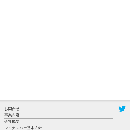
2026年8月3日
更新
秋田大に設
置されたフ
ォトスポッ
ト （8...
2026年7月31
お問合せ
日更新
事業内容
登録有形文
会社概要
化財となっ
マイナンバー基本方針