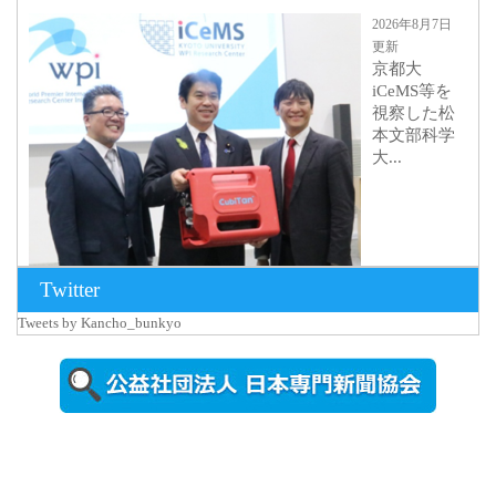
2026年8月7日
更新
京都大
iCeMS等を
視察した松
本文部科学
大...
Twitter
Tweets by Kancho_bunkyo
2026年8月5日
更新
農工大で大
学院生のト
ークセッシ
ョンに...