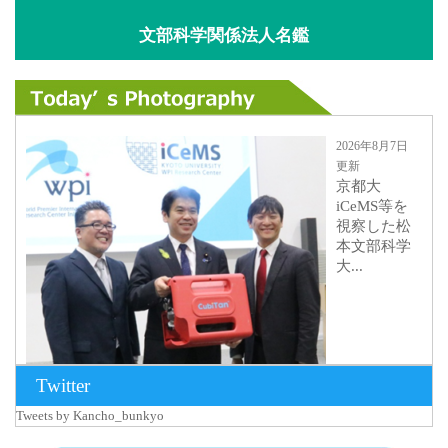
文部科学関係法人名鑑
2026年8月7日
更新
京都大
iCeMS等を
視察した松
本文部科学
大...
Twitter
Tweets by Kancho_bunkyo
2026年8月5日