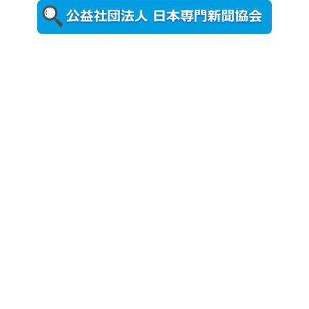
更新
農工大で大
学院生のト
ークセッシ
ョンに...
2026年8月3日
更新
秋田大に設
置されたフ
ォトスポッ
ト （8...