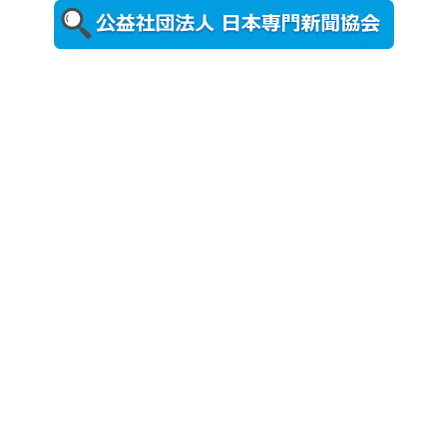
更新
農工大で大
学院生のト
ークセッシ
ョンに...
2026年8月3日
更新
秋田大に設
置されたフ
ォトスポッ
ト （8...