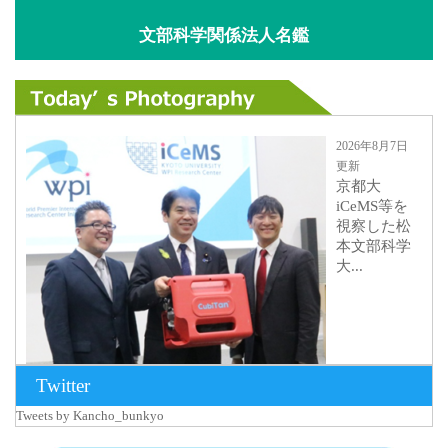
文部科学関係法人名鑑
2026年8月7日
更新
京都大
iCeMS等を
視察した松
本文部科学
大...
Twitter
Tweets by Kancho_bunkyo
2026年8月5日