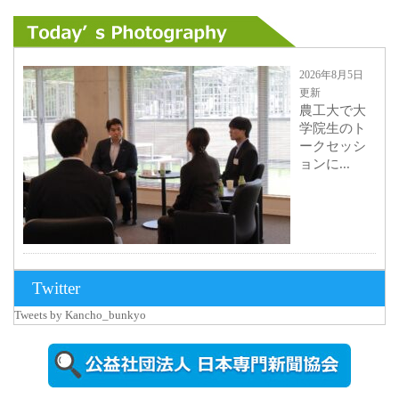
2026年8月5日
更新
農工大で大
学院生のト
ークセッシ
ョンに...
2026年8月3日
Twitter
更新
Tweets by Kancho_bunkyo
秋田大に設
置されたフ
ォトスポッ
ト （8...