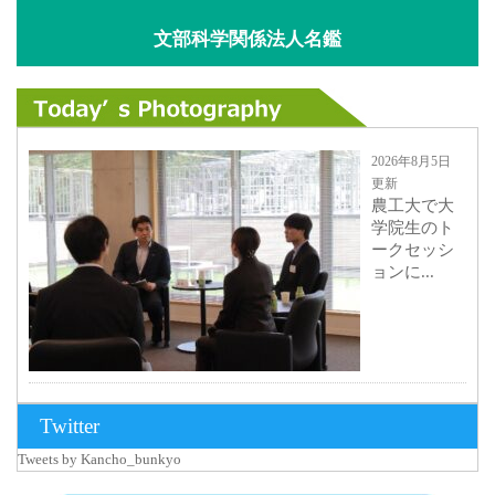
文部科学関係法人名鑑
2026年8月5日
更新
農工大で大
学院生のト
ークセッシ
ョンに...
2026年8月3日
Twitter
更新
Tweets by Kancho_bunkyo
秋田大に設
置されたフ