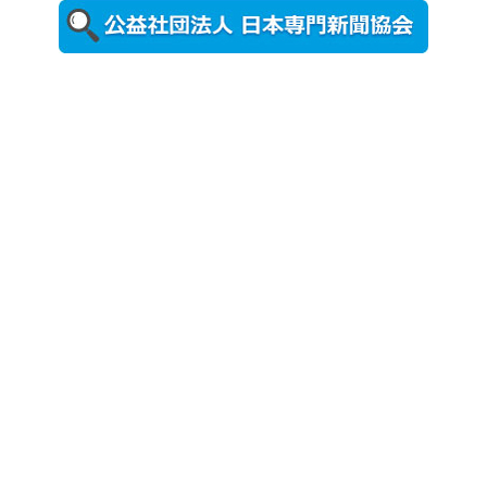
ォトスポッ
ト （8...
2026年7月31
日更新
登録有形文
化財となっ
た東北大植
物園八...
2026年7月29