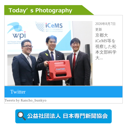
2026年8月7日
更新
京都大
iCeMS等を
視察した松
本文部科学
大...
Twitter
Tweets by Kancho_bunkyo
2026年8月5日
更新
農工大で大
学院生のト