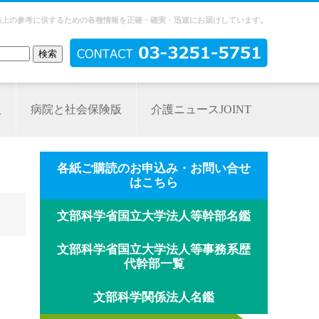
務上の参考に供するための各種情報を正確・確実・迅速にお届けしています。
版
病院と社会保険版
介護ニュースJOINT
各紙ご購読のお申込み・お問い合せ
はこちら
文部科学省国立大学法人等幹部名鑑
文部科学省国立大学法人等事務系歴
代幹部一覧
文部科学関係法人名鑑