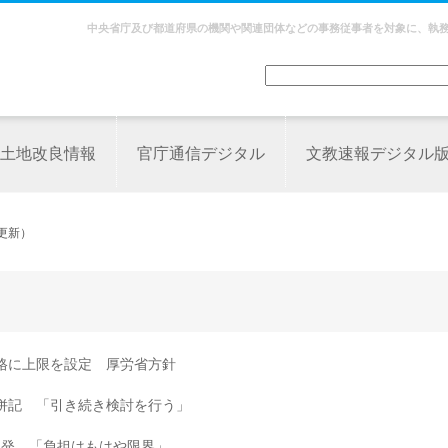
中央省庁及び都道府県の機関や関連団体などの事務従事者を対象に、執
土地改良情報
官庁通信デジタル
文教速報デジタル
日更新）
格に上限を設定 厚労省方針
併記 「引き続き検討を行う」
反発 「負担はもはや限界」