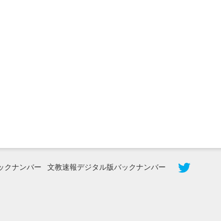
2026年8月3日更新
秋田大に設置されたフォトスポット
（8...
ックナンバー
文教速報デジタル版バックナンバー
2026年7月31日更新
登録有形文化財となった東北大植物園
八...