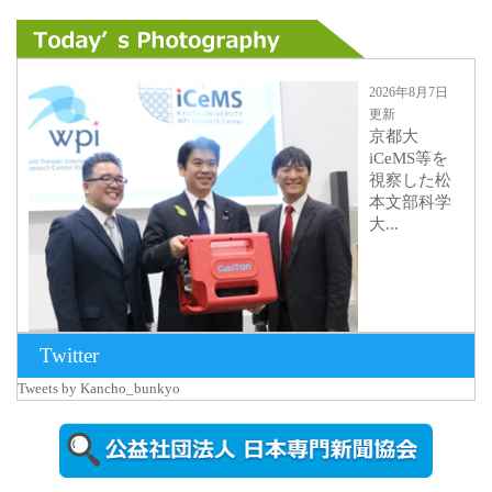
2026年8月7日
更新
京都大
iCeMS等を
視察した松
本文部科学
大...
Twitter
Tweets by Kancho_bunkyo
2026年8月5日
更新
農工大で大
学院生のト