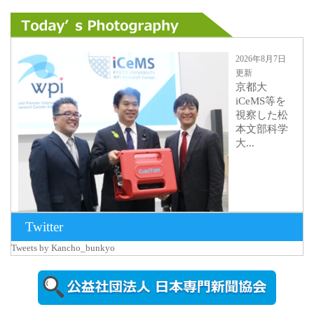
2026年8月7日
更新
京都大
iCeMS等を
視察した松
本文部科学
大...
Twitter
Tweets by Kancho_bunkyo
2026年8月5日
更新
農工大で大
学院生のト