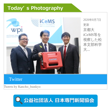
2026年8月7日
更新
京都大
iCeMS等を
視察した松
本文部科学
大...
Twitter
Tweets by Kancho_bunkyo
2026年8月5日
更新
農工大で大
学院生のト