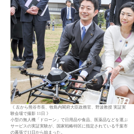
《 左から熊谷市長、牧島内閣府大臣政務官、野波教授 実証実
験会場で撮影 11日 》
小型の無人機「ドローン」で日用品や食品、医薬品などを運ぶ
サービスの実証実験が、国家戦略特区に指定されている千葉市
の幕張で11日から始まった。