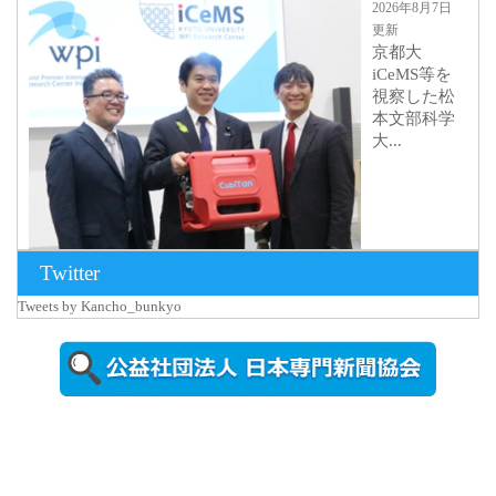
2026年8月7日
更新
京都大
iCeMS等を
視察した松
本文部科学
大...
Twitter
Tweets by Kancho_bunkyo
2026年8月5日
更新
農工大で大
学院生のト
ークセッシ
ョンに...