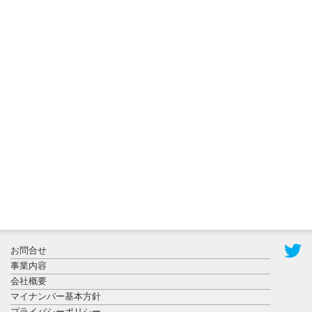
2026年8月3日
更新
秋田大に設
置されたフ
ォトスポッ
ト （8...
2026年7月31
お問合せ
日更新
事業内容
登録有形文
会社概要
化財となっ
マイナンバー基本方針
た東北大植
プライバシーポリシー