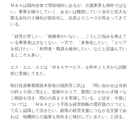
Ｍ＆Ａは国内全体で増加傾向にあるが、介護業界も例外ではな
い。事業を縮小していく、あるいは離脱していく会社と拡大を
図る会社の２極化が顕在化し、以前よりニーズが高まってきて
いる。
「経営が苦しい」「後継者がいない」。こうした悩みを抱えて
いる事業者は少なくない。一方で、「多角化したい」「エリア
を拡げたい」「利用者・職員を確保したい」などと目論んでい
るところも多い。
エス・エム・エスは「Ｍ＆Ａサービス」を昨年１１月から試験
的に実施してきた。
執行役員事業開発本部長の福田升二氏は、「問い合わせは当初
の約１０倍に増えた。規模やエリア、業態にかかわらず様々な
ご相談を頂き、関心の高まりを実感している」と話す。今後に
ついては、「Ｍ＆Ａという手段を経営戦略の選択肢の１つとし
て広く認識して頂きたい。顧客の経営支援につながる文脈であ
れば、他機関との協業も前向きに検討していきたい」と語る。