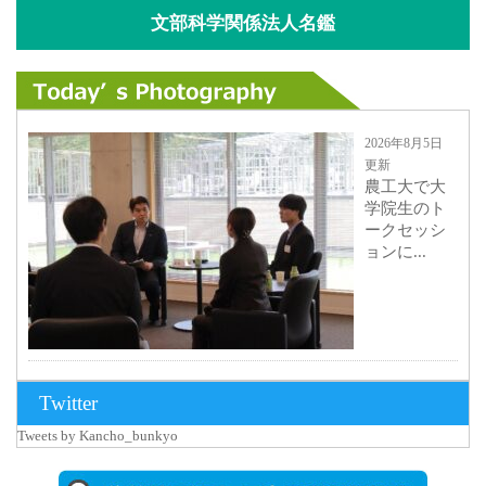
文部科学関係法人名鑑
2026年8月5日
更新
農工大で大
学院生のト
ークセッシ
ョンに...
2026年8月3日
Twitter
更新
Tweets by Kancho_bunkyo
秋田大に設
置されたフ
ォトスポッ