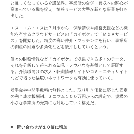
と厳しくなっている介護業界。事業所の合併・買収への関心が
高まっている機を捉え、情報サービス大手が新たな事業を打ち
出した。
エス・エム・エスは７月末から、保険請求や経営支援などの機
能を有するクラウドサービスの「カイポケ」で「Ｍ＆Ａサービ
ス」を開始した。精度の高い仲介・マッチングを行い、事業所
の倒産の回避や多角化などを後押ししていくという。
個々の財務情報など「カイポケ」で収集できる多くのデータ、
それを分析して得られる知見・ノウハウを基盤として展開す
る。介護職向けの求人・転職情報サイトやコミュニティサイト
などで培った幅広いネットワークも有効に使っていく。
着手金や中間手数料は無料とした。取り引き価格に応じた固定
の完全成功報酬制。ミニマム１００万円からの設定で、規模の
小さな事業所の売買にも対応していく構えだ。
■ 問い合わせが１０倍に増加