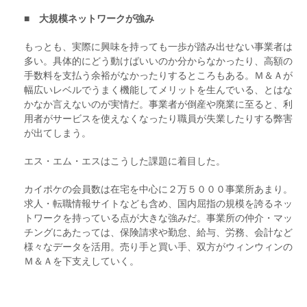
■ 大規模ネットワークが強み
もっとも、実際に興味を持っても一歩が踏み出せない事業者は
多い。具体的にどう動けばいいのか分からなかったり、高額の
手数料を支払う余裕がなかったりするところもある。Ｍ＆Ａが
幅広いレベルでうまく機能してメリットを生んでいる、とはな
かなか言えないのが実情だ。事業者が倒産や廃業に至ると、利
用者がサービスを使えなくなったり職員が失業したりする弊害
が出てしまう。
エス・エム・エスはこうした課題に着目した。
カイポケの会員数は在宅を中心に２万５０００事業所あまり。
求人・転職情報サイトなども含め、国内屈指の規模を誇るネッ
トワークを持っている点が大きな強みだ。事業所の仲介・マッ
チングにあたっては、保険請求や勤怠、給与、労務、会計など
様々なデータを活用。売り手と買い手、双方がウィンウィンの
Ｍ＆Ａを下支えしていく。