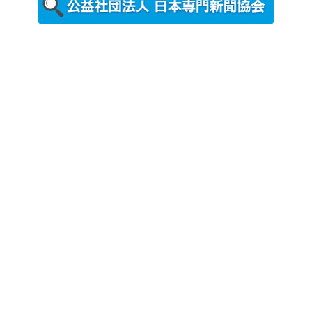
ト （8...
2026年7月31
日更新
登録有形文
化財となっ
た東北大植
物園八...
2026年7月29
日更新